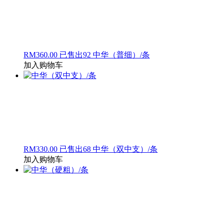
RM360.00
已售出
92
中华（普细）/条
加入购物车
RM330.00
已售出
68
中华（双中支）/条
加入购物车