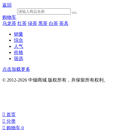
返回
购物车
乌龙茶
红茶
绿茶
黑茶
白茶
茶具
销量
综合
人气
价格
筛选
点击加载更多
© 2012-2026 中烟商城 版权所有，并保留所有权利。
󰀁
首页
󰀂
分类
󰀄
购物车
0