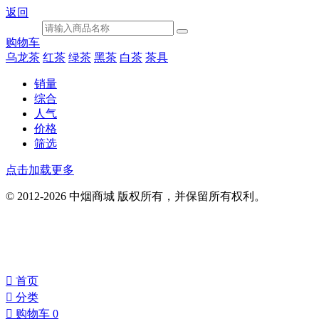
返回
购物车
乌龙茶
红茶
绿茶
黑茶
白茶
茶具
销量
综合
人气
价格
筛选
点击加载更多
© 2012-2026 中烟商城 版权所有，并保留所有权利。
󰀁
首页
󰀂
分类
󰀄
购物车
0